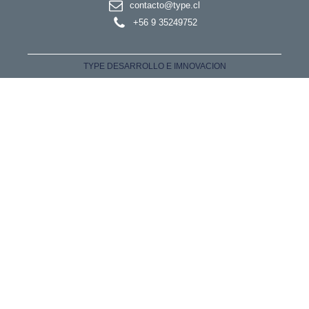
contacto@type.cl
+56 9 35249752
TYPE DESARROLLO E IMNOVACION